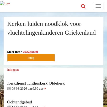
Toggle
naviga
Kerken luiden noodklok voor
vluchtelingenkinderen Griekenland
Meer info?
www.pkn.nl
terug
Inloggen
Kerkdienst Ichthuskerk Oldekerk
09-08-2026 om 9.30 uur
Ochtendgebed