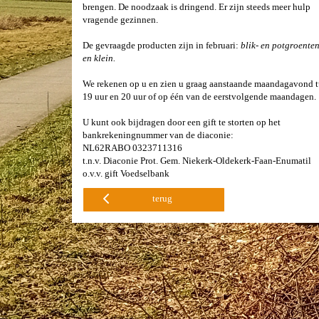
brengen. De noodzaak is dringend. Er zijn steeds meer hulp
vragende gezinnen.
De gevraagde producten zijn in februari:
blik- en potgroenten
en klein.
We rekenen op u en zien u graag aanstaande maandagavond t
19 uur en 20 uur of op één van de eerstvolgende maandagen.
U kunt ook bijdragen door een gift te storten op het
bankrekeningnummer van de diaconie:
NL62RABO 0323711316
t.n.v. Diaconie Prot. Gem. Niekerk-Oldekerk-Faan-Enumatil
o.v.v. gift Voedselbank
terug