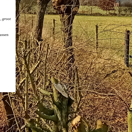
, groot
ussen