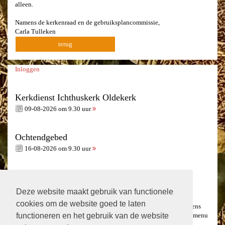
alleen.
Namens de kerkenraad en de gebruiksplancommissie,
Carla Tulleken
terug
Inloggen
Kerkdienst Ichthuskerk Oldekerk
09-08-2026 om 9.30 uur
Ochtendgebed
16-08-2026 om 9.30 uur
Inloggen voor leden
Om toegang te krijgen tot "kerksein digitaal" dient u als lid in te
Deze website maakt gebruik van functionele
loggen.
cookies om de website goed te laten
Inloggegevens kunt u aanvragen bij mw. Hilda Veldman. Vervolgens
functioneren en het gebruik van de website
kunt u
inloggen
en verschijnt het menu "kerksein digitaal" in het menu
aan de linker kant.