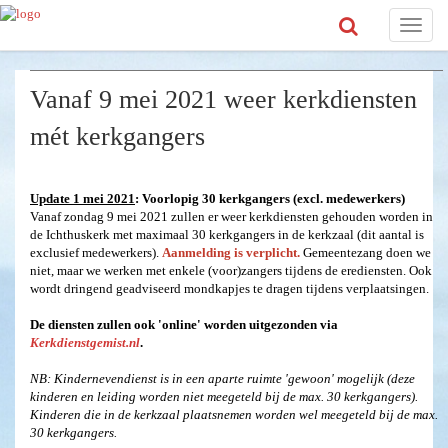
Toggle
naviga
Vanaf 9 mei 2021 weer kerkdiensten
mét kerkgangers
Update 1 mei 2021
:
Voorlopig 30 kerkgangers (excl. medewerkers)
Vanaf zondag 9 mei 2021 zullen er weer kerkdiensten gehouden worden in
de Ichthuskerk met maximaal 30 kerkgangers in de kerkzaal (dit aantal is
exclusief medewerkers).
Aanmelding is verplicht.
Gemeentezang doen we
niet, maar we werken met enkele (voor)zangers tijdens de erediensten. Ook
wordt dringend geadviseerd mondkapjes te dragen tijdens verplaatsingen.
De diensten zullen ook 'online' worden uitgezonden via
K
erkdienstgemist.nl
.
NB: Kindernevendienst is in een aparte ruimte 'gewoon' mogelijk (deze
kinderen en leiding worden niet meegeteld bij de max. 30 kerkgangers).
Kinderen die in de kerkzaal plaatsnemen worden wel meegeteld bij de max.
30 kerkgangers.