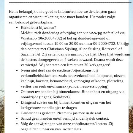
___________________________________________________________
Het is belangrijk om u goed te informeren hoe we de diensten gaan
organiseren en waar u rekening mee moet houden. Hieronder volgt
een
beknopt gebruiksplan
:
Kerkdienst bijwonen?
Meldt u zich donderdag of vrijdag aan via www.pg-nofe.nl of via
Whatsapp (06-26004732) of bel op donderdagavond of
vrijdagavond tussen 19.00 en 20.00 uur naar 06-26004732. U krijgt
dan contact met Christiaan Sijsling, Alice Sijsling-Rotteveel of
Suzanne Pel. Zij zetten dan uw naam op de lijst. Deze lijst wordt aan
de kosters doorgegeven en 4 weken bewaard. Daarna wordt deze
vernietigd. Wij hanteren een limiet van 30 kerkgangers!
Neem niet deel aan de eredienst/bijeenkomst bij
verkoudheidsklachten, zoals neusverkoudheid, loopneus, niezen,
keelpijn, hoesten, benauwdheid, verhoging of koorts, plotseling
verlies van reuk en/of smaak (zonder neusverstopping).
Ontsmet uw handen bij binnenkomst. Binnenkost en uitgang via
noordzijde (ingang Kerkdreef).
Dringend advies om bij binnenkomst en uitgaan van het
kerkgebouw mondkapjes te dragen.
Garderobe is gesloten. Neem uw jas mee in de zaal.
Schud geen handen en/of vermijd ander fysiek contact.
Volg de aanwijzingen van onze coördinatoren/kosters. Zij
begeleiden u naar en van uw zitplaats.