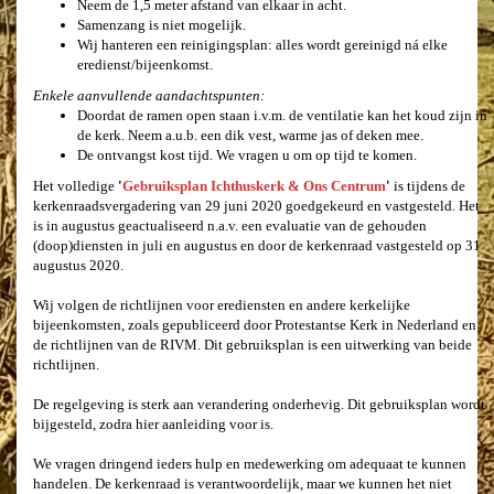
Neem de 1,5 meter afstand van elkaar in acht.
Samenzang is niet mogelijk.
Wij hanteren een reinigingsplan: alles wordt gereinigd ná elke
eredienst/bijeenkomst.
Enkele aanvullende aandachtspunten:
Doordat de ramen open staan i.v.m. de ventilatie kan het koud zijn in
de kerk. Neem a.u.b. een dik vest, warme jas of deken mee.
De ontvangst kost tijd. We vragen u om op tijd te komen.
Het volledige
'
Gebruiksplan Ichthuskerk & Ons Centrum
'
is tijdens de
kerkenraadsvergadering van 29 juni 2020 goedgekeurd en vastgesteld. Het
is in augustus geactualiseerd n.a.v. een evaluatie van de gehouden
(doop)diensten in juli en augustus en door de kerkenraad vastgesteld op 31
augustus 2020.
Wij volgen de richtlijnen voor erediensten en andere kerkelijke
bijeenkomsten, zoals gepubliceerd door Protestantse Kerk in Nederland en
de richtlijnen van de RIVM. Dit gebruiksplan is een uitwerking van beide
richtlijnen.
De regelgeving is sterk aan verandering onderhevig. Dit gebruiksplan wordt
bijgesteld, zodra hier aanleiding voor is.
We vragen dringend ieders hulp en medewerking om adequaat te kunnen
handelen. De kerkenraad is verantwoordelijk, maar we kunnen het niet